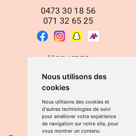
0473 30 18 56
071 32 65 25
Horaires
DU LUNDI AU VENDREDI
Nous utilisons des
de 9h à 12h30 et de 14h à 18h
cookies
LE SAMEDI
de 9h à 12h30
Nous utilisons des cookies et
d'autres technologies de suivi
pour améliorer votre expérience
NOUS CONTACTER
de navigation sur notre site, pour
vous montrer un contenu