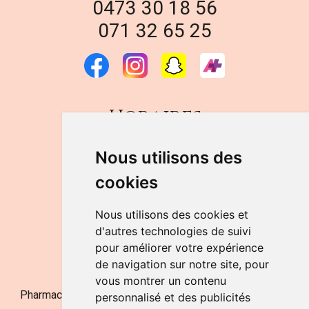
0473 30 18 56
071 32 65 25
Horaires
DU LUNDI AU VENDREDI
Nous utilisons des
de 9h à 12h30 et de 14h à 18h
cookies
LE SAMEDI
de 9h à 12h30
Nous utilisons des cookies et
d'autres technologies de suivi
pour améliorer votre expérience
NOUS CONTACTER
de navigation sur notre site, pour
vous montrer un contenu
Pharmacie Jufarma - Fatima Abachra - APB 521704 - N°
personnalisé et des publicités