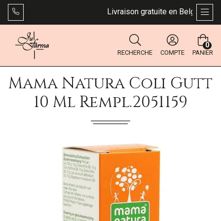
Livraison gratuite en Belgique dès 
AFFI
0
RECHERCHE
COMPTE
PANIER
Mama Natura Coli Gutt
10 Ml Rempl.2051159