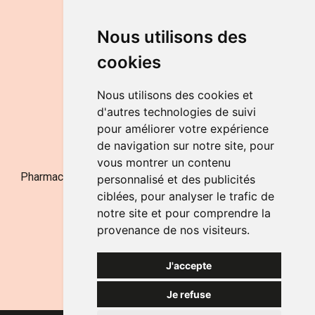
DU LUNDI AU VENDREDI
Nous utilisons des
de 9h à 12h30 et de 14h à 18h
cookies
LE SAMEDI
de 9h à 12h30
Nous utilisons des cookies et
d'autres technologies de suivi
pour améliorer votre expérience
NOUS CONTACTER
de navigation sur notre site, pour
vous montrer un contenu
Pharmacie Jufarma - Fatima Abachra - APB 521704 - N°
personnalisé et des publicités
Entreprise BE0882-700-592
ciblées, pour analyser le trafic de
notre site et pour comprendre la
provenance de nos visiteurs.
J'accepte
Je refuse