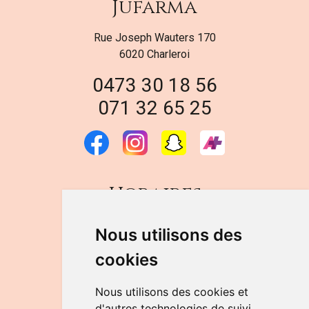
Jufarma
Rue Joseph Wauters 170
6020 Charleroi
0473 30 18 56
071 32 65 25
Horaires
DU LUNDI AU VENDREDI
Nous utilisons des
de 9h à 12h30 et de 14h à 18h
cookies
LE SAMEDI
de 9h à 12h30
Nous utilisons des cookies et
d'autres technologies de suivi