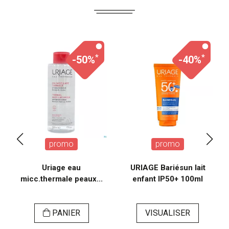
*
*
-50%
-40%
promo
promo
Uriage eau
URIAGE Bariésun lait
micc.thermale peaux...
enfant IP50+ 100ml
PANIER
VISUALISER