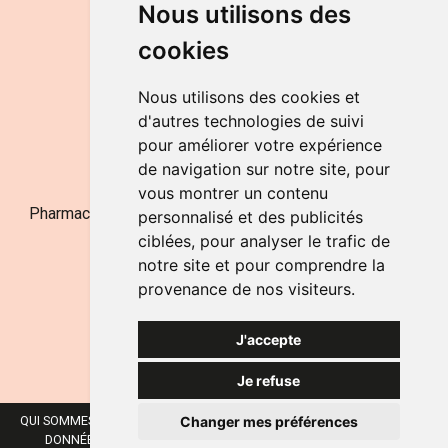
Nous utilisons des
de 9h à 12h30 et de 14h à 18h
cookies
LE SAMEDI
de 9h à 12h30
Nous utilisons des cookies et
d'autres technologies de suivi
pour améliorer votre expérience
NOUS CONTACTER
de navigation sur notre site, pour
vous montrer un contenu
Pharmacie Jufarma - Fatima Abachra - APB 521704 - N°
personnalisé et des publicités
Entreprise BE0882-700-592
ciblées, pour analyser le trafic de
notre site et pour comprendre la
provenance de nos visiteurs.
J'accepte
Je refuse
Changer mes préférences
QUI SOMMES-NOUS ?
NOS MARQUES
MENTIONS LÉGALES
CGV
DONNÉES PERSONNELLES
COOKIES
PRÉFÉRENCES COOKIES