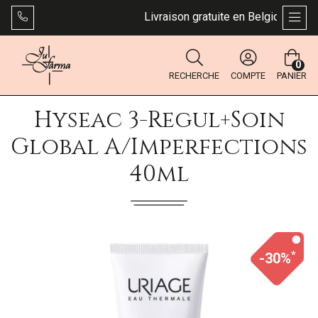
Livraison gratuite en Belgique dès 49
AFFI
0
RECHERCHE
COMPTE
PANIER
Hyseac 3-Regul+soin
Global A/imperfections
40ml
*
-30%