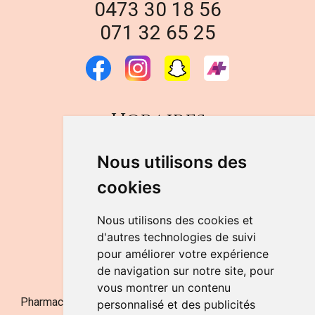
0473 30 18 56
071 32 65 25
Horaires
DU LUNDI AU VENDREDI
Nous utilisons des
de 9h à 12h30 et de 14h à 18h
cookies
LE SAMEDI
de 9h à 12h30
Nous utilisons des cookies et
d'autres technologies de suivi
pour améliorer votre expérience
NOUS CONTACTER
de navigation sur notre site, pour
vous montrer un contenu
Pharmacie Jufarma - Fatima Abachra - APB 521704 - N°
personnalisé et des publicités