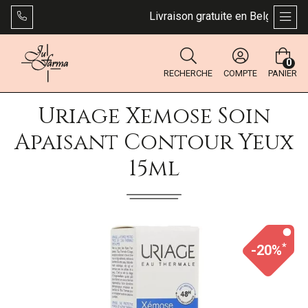
Livraison gratuite en Belgique dès 
AFFI
0
RECHERCHE
COMPTE
PANIER
Uriage Xemose Soin
Apaisant Contour Yeux
15ml
*
-20%