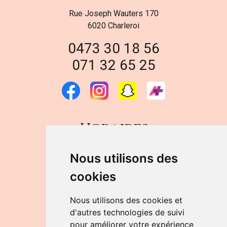
Rue Joseph Wauters 170
6020 Charleroi
0473 30 18 56
071 32 65 25
Horaires
DU LUNDI AU VENDREDI
Nous utilisons des
de 9h à 12h30 et de 14h à 18h
cookies
LE SAMEDI
de 9h à 12h30
Nous utilisons des cookies et
d'autres technologies de suivi
pour améliorer votre expérience