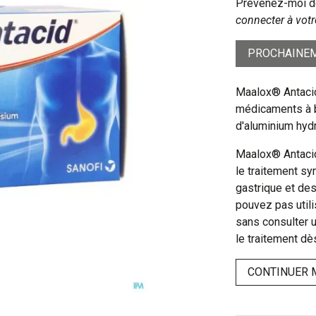
Prévenez-moi dè
connecter à votr
PROCHAINEM
Maalox® Antacid
médicaments à 
d'aluminium hyd
Maalox® Antacid
le traitement sy
gastrique et des
pouvez pas util
sans consulter u
le traitement d
CONTINUER 