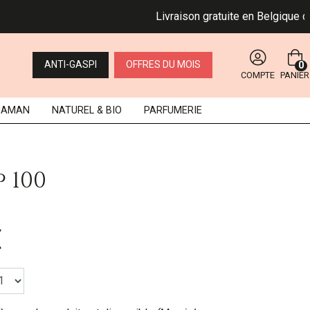
Livraison gratuite en Belgique dès 4
ANTI-GASPI
OFFRES DU MOIS
0
COMPTE
PANIER
MAMAN
NATUREL
& BIO
PARFUMERIE
 100
€