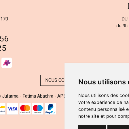
a
 170
DU 
de 9h 
 56
25
NOUS CONTACTER
Nous utilisons
Nous utilisons des cook
 Jufarma - Fatima Abachra - APB 521704 - N° Entreprise BE08
votre expérience de na
contenu personnalisé et
notre site et pour com