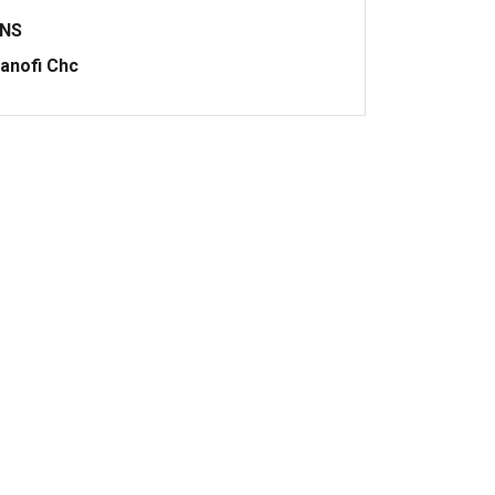
ONS
anofi Chc