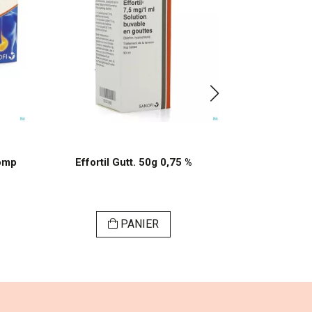
omp
Effortil Gutt. 50g 0,75 %
Maalox An
Mg/10 Ml Su
PANIER
VI