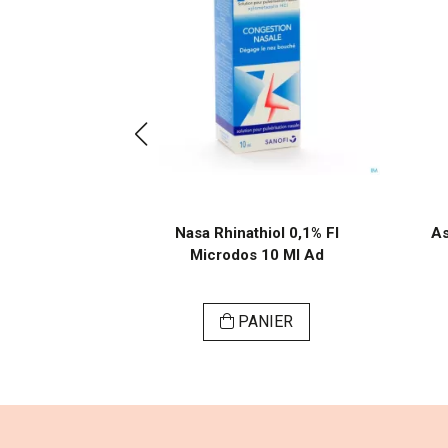
l Sol Buvable
Nasa Rhinathiol 0,1% Fl
As
l
Microdos 10 Ml Ad
SER
PANIER