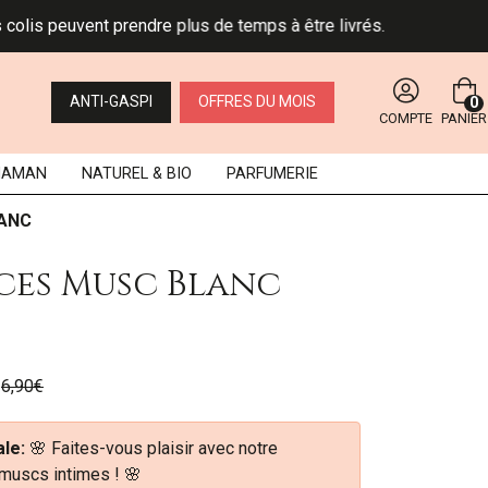
 peuvent prendre plus de temps à être livrés.
ANTI-GASPI
OFFRES DU MOIS
0
COMPTE
PANIER
MAMAN
NATUREL
& BIO
PARFUMERIE
LANC
èces Musc Blanc
6,90€
le:
🌸 Faites-vous plaisir avec notre
 muscs intimes ! 🌸