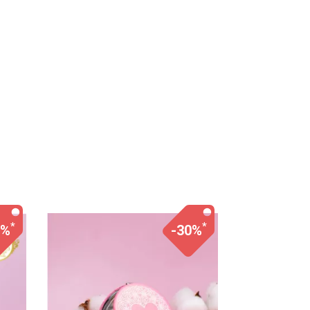
*
*
0%
-30%