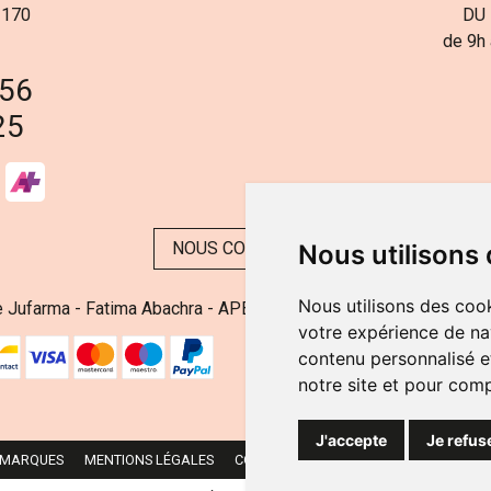
 170
DU 
de 9h 
 56
25
NOUS CONTACTER
Nous utilisons
Nous utilisons des cook
 Jufarma - Fatima Abachra - APB 521704 - N° Entreprise BE08
votre expérience de na
contenu personnalisé et
notre site et pour com
J'accepte
Je refus
 MARQUES
MENTIONS LÉGALES
CGV
DONNÉES PERSONNELLES
CO