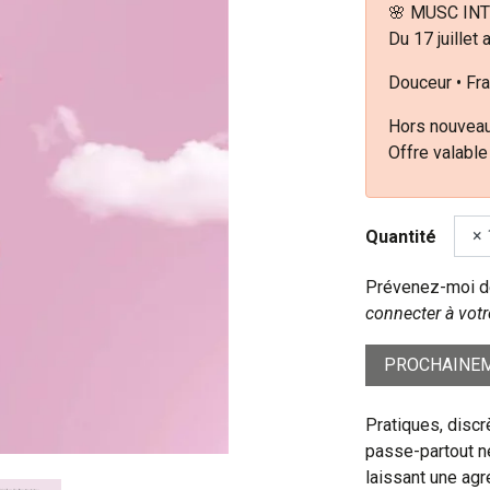
🌸 MUSC INT
Du 17 juillet 
Douceur • Fra
Hors nouveau
Offre valable
Quantité
Prévenez-moi dè
connecter à votr
PROCHAINEM
Pratiques, disc
passe-partout ne
laissant une agr