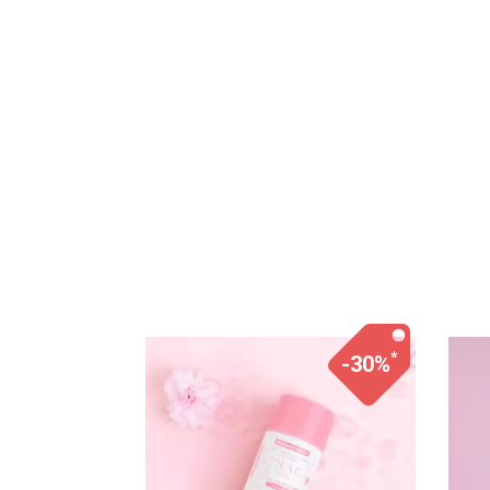
*
-30%