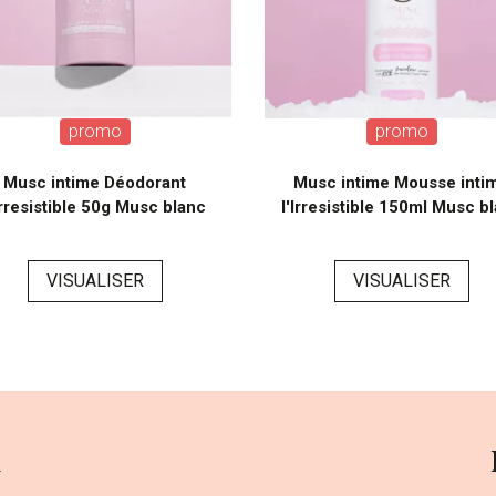
promo
promo
Musc intime Déodorant
Musc intime Mousse inti
Irresistible 50g Musc blanc
l'Irresistible 150ml Musc b
VISUALISER
VISUALISER
a