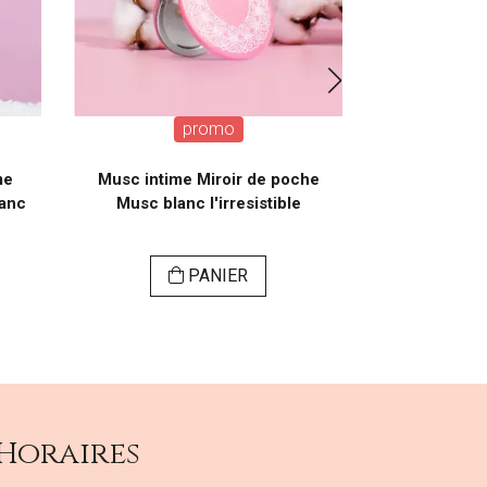
promo
me
Musc intime Miroir de poche
Musc in
lanc
Musc blanc l'irresistible
L'Innocente
PANIER
VI
Horaires