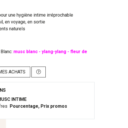
our une hygiène intime irréprochable
ail, en voyage, en sortie
ents naturels
 Blanc:
musc blanc - ylang-ylang - fleur de
MES ACHATS
ONS
USC INTIME
fres
Pourcentage, Prix promos