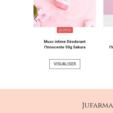
promo
le Sèche Glow
Musc intime Déodorant
 Musc Blanc
l'Innocente 50g Sakura
l'
l
VISUALISER
SER
Jufarm