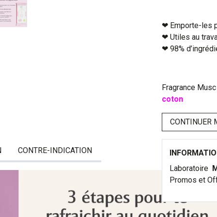
❤︎ Emporte-les p
❤︎ Utiles au trav
❤︎ 98% d’ingrédi
Fragrance Musc
coton
CONTINUER 
N
CONTRE-INDICATION
INFORMATI
Laboratoire
M
Promos et Of