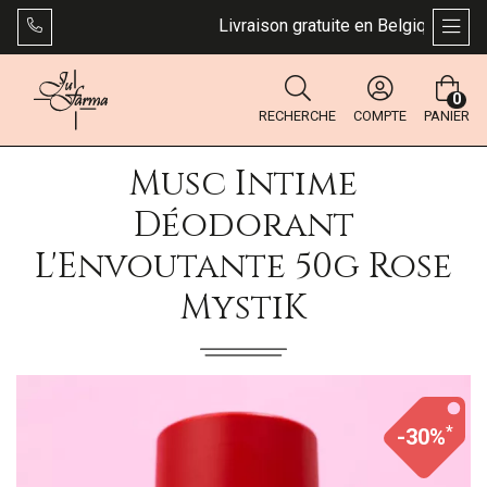
Livraison gratuite en Belgique dès 49 €.
AFFI
0
RECHERCHE
COMPTE
PANIER
Musc Intime
Déodorant
L'Envoutante 50g Rose
MystiK
*
-30%