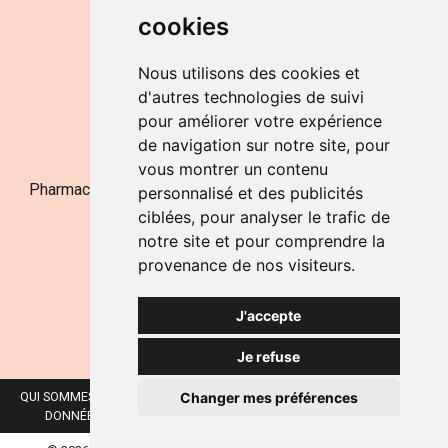
cookies
LE SAMEDI
de 9h à 12h30
Nous utilisons des cookies et
d'autres technologies de suivi
pour améliorer votre expérience
NOUS CONTACTER
de navigation sur notre site, pour
vous montrer un contenu
Pharmacie Jufarma - Fatima Abachra - APB 521704 - N°
personnalisé et des publicités
Entreprise BE0882-700-592
ciblées, pour analyser le trafic de
notre site et pour comprendre la
provenance de nos visiteurs.
J'accepte
Je refuse
Changer mes préférences
QUI SOMMES-NOUS ?
NOS MARQUES
MENTIONS LÉGALES
CGV
DONNÉES PERSONNELLES
COOKIES
PRÉFÉRENCES COOKIES