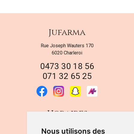
Jufarma
Rue Joseph Wauters 170
6020 Charleroi
0473 30 18 56
071 32 65 25
Horaires
DU LUNDI AU VENDREDI
Nous utilisons des
de 9h à 12h30 et de 14h à 18h