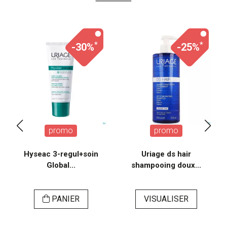
*
*
-30%
-25%
promo
promo
Hyseac 3-regul+soin
Uriage ds hair
Global...
shampooing doux...
PANIER
VISUALISER