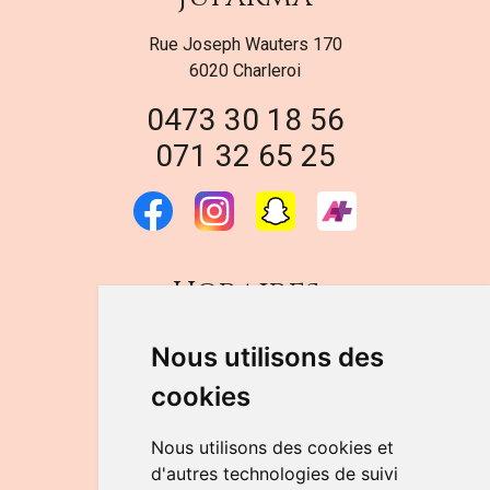
Rue Joseph Wauters 170
6020 Charleroi
0473 30 18 56
071 32 65 25
Horaires
DU LUNDI AU VENDREDI
Nous utilisons des
de 9h à 12h30 et de 14h à 18h
cookies
LE SAMEDI
de 9h à 12h30
Nous utilisons des cookies et
d'autres technologies de suivi