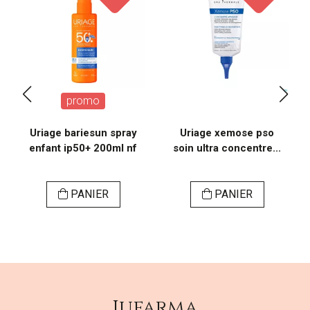
promo
Uriage bariesun spray
Uriage xemose pso
enfant ip50+ 200ml nf
soin ultra concentre...
PANIER
PANIER
Jufarma