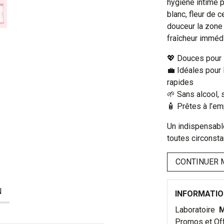
hygiène intime p
blanc, fleur de 
douceur la zone 
fraîcheur immédi
💖 Douces pour 
💼 Idéales pour 
rapides
🌱 Sans alcool, 
🧴 Prêtes à l’em
Un indispensable
toutes circonst
CONTINUER 
N
INFORMATI
Laboratoire
M
Promos et Of