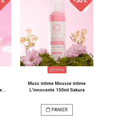
0%
-30%
promo
Musc intime Mousse intime
Musc inti
...
L'innocente 150ml Sakura
l'Innoce
PANIER
VI