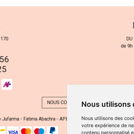
a
 170
DU 
de 9h 
 56
25
NOUS CONTACTER
Nous utilisons
Nous utilisons des cook
 Jufarma - Fatima Abachra - APB 521704 - N° Entreprise BE08
votre expérience de na
contenu personnalisé et