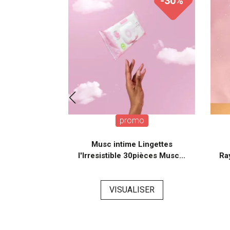
-30%
-30%
o
promo
ngettes la
Musc intime Lingettes
èces Sweet
l'Irresistible 30pièces Musc...
Ra
VISUALISER
SER