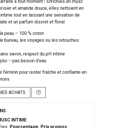
arfaite à tout moment ! Enrichies en musc
cerisier et amande douce, elles nettoient en
intime tout en laissant une sensation de
ate et un parfum discret et floral.
la peau – 100 % coton
le bureau, les voyages ou les retouches
sans savon, respect du pH intime
ploi – pas besoin d’eau
 féminin pour rester fraîche et confiante en
ances.
MES ACHATS
ONS
USC INTIME
fres
Pourcentage, Prix promos