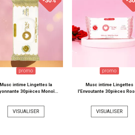
-30%
-3
promo
promo
Musc intime Lingettes la
Musc intime Lingettes
yonnante 30pièces Monoî...
l'Envoutante 30pièces Rose
VISUALISER
VISUALISER