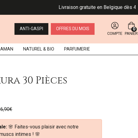
Livraison gratuite en Belgique dès 49 €. Bpo
ANTI-GASPI
OFFRES DU MOIS
0
COMPTE
PANIER
MAMAN
NATUREL
& BIO
PARFUMERIE
ura 30 Pièces
6,90€
le:
🌸 Faites-vous plaisir avec notre
 muscs intimes ! 🌸