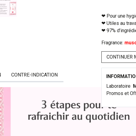
❤︎ Pour une hygi
❤︎ Utiles au trav
❤︎ 97% d’ingrédi
Fragrance:
musc 
CONTINUER 
N
CONTRE-INDICATION
INFORMATI
Laboratoire
M
Promos et Of