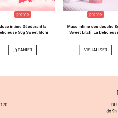
promo
promo
Musc intime Déodorant la
Musc intime deo douche 3
élicieuse 50g Sweet litchi
Sweet Litchi La Délicieuse
PANIER
VISUALISER
a
 170
DU 
de 9h 