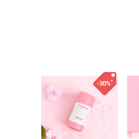
*
*
-30%
-30%