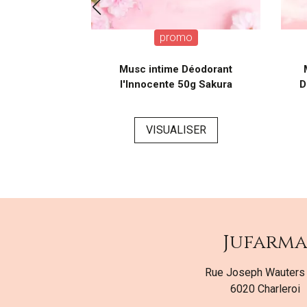
o
promo
 corps Spray
Musc intime Déodorant
 Délicieuse
l'Innocente 50g Sakura
D
l
VISUALISER
SER
Jufarm
Rue Joseph Wauters
6020 Charleroi