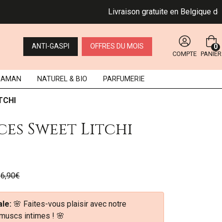
Livraison gratuite en Belgique dès 49 €
ANTI-GASPI
OFFRES DU MOIS
0
COMPTE
PANIER
MAMAN
NATUREL
& BIO
PARFUMERIE
TCHI
ces Sweet Litchi
6,90€
le:
🌸 Faites-vous plaisir avec notre
 muscs intimes ! 🌸