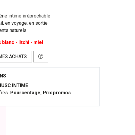
ène intime irréprochable
ail, en voyage, en sortie
ents naturels
blanc - litchi - miel
MES ACHATS
ONS
USC INTIME
fres
Pourcentage, Prix promos