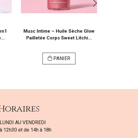
en1
Musc Intime – Huile Sèche Glow
Musc intime
...
Pailletée Corps Sweet Litchi...
Délicieuse 
PANIER
Horaires
LUNDI AU VENDREDI
à 12h30 et de 14h à 18h