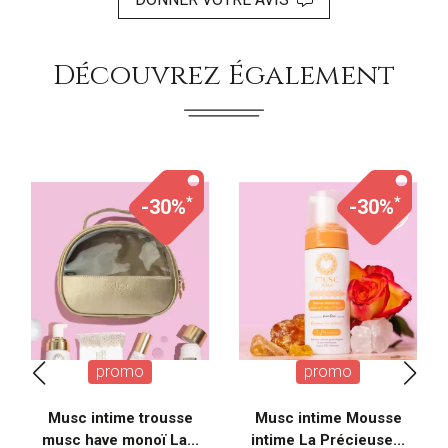
Découvrez Également
*
*
-30%
-30%
promo
promo
Musc intime trousse
Musc intime Mousse
musc have monoï La...
intime La Précieuse...