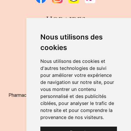
Horaires
DU LUNDI AU VENDREDI
Nous utilisons des
de 9h à 12h30 et de 14h à 18h
cookies
LE SAMEDI
de 9h à 12h30
Nous utilisons des cookies et
d'autres technologies de suivi
pour améliorer votre expérience
NOUS CONTACTER
de navigation sur notre site, pour
vous montrer un contenu
Pharmacie Jufarma - Fatima Abachra - APB 521704 - N°
personnalisé et des publicités
Entreprise BE0882-700-592
ciblées, pour analyser le trafic de
notre site et pour comprendre la
provenance de nos visiteurs.