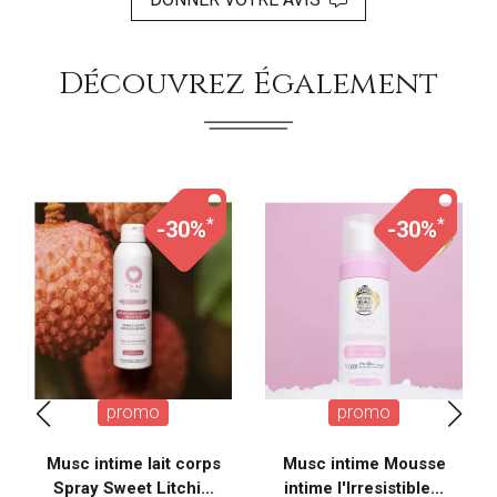
Découvrez Également
*
*
-30%
-30%
promo
promo
Musc intime lait corps
Musc intime Mousse
Spray Sweet Litchi...
intime l'Irresistible...