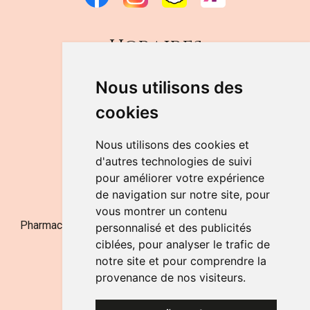
Horaires
DU LUNDI AU VENDREDI
Nous utilisons des
de 9h à 12h30 et de 14h à 18h
cookies
LE SAMEDI
de 9h à 12h30
Nous utilisons des cookies et
d'autres technologies de suivi
pour améliorer votre expérience
NOUS CONTACTER
de navigation sur notre site, pour
vous montrer un contenu
Pharmacie Jufarma - Fatima Abachra - APB 521704 - N°
personnalisé et des publicités
Entreprise BE0882-700-592
ciblées, pour analyser le trafic de
notre site et pour comprendre la
provenance de nos visiteurs.