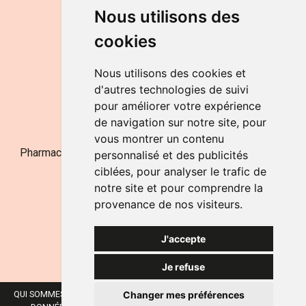
DU LUNDI AU VENDREDI
Nous utilisons des
de 9h à 12h30 et de 14h à 18h
cookies
LE SAMEDI
de 9h à 12h30
Nous utilisons des cookies et
d'autres technologies de suivi
pour améliorer votre expérience
NOUS CONTACTER
de navigation sur notre site, pour
vous montrer un contenu
Pharmacie Jufarma - Fatima Abachra - APB 521704 - N°
personnalisé et des publicités
Entreprise BE0882-700-592
ciblées, pour analyser le trafic de
notre site et pour comprendre la
provenance de nos visiteurs.
J'accepte
Je refuse
Changer mes préférences
QUI SOMMES-NOUS ?
NOS MARQUES
MENTIONS LÉGALES
CGV