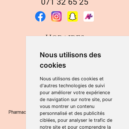
071 32 65 25
Horaires
DU LUNDI AU VENDREDI
Nous utilisons des
de 9h à 12h30 et de 14h à 18h
cookies
LE SAMEDI
de 9h à 12h30
Nous utilisons des cookies et
d'autres technologies de suivi
pour améliorer votre expérience
NOUS CONTACTER
de navigation sur notre site, pour
vous montrer un contenu
Pharmacie Jufarma - Fatima Abachra - APB 521704 - N°
personnalisé et des publicités
Entreprise BE0882-700-592
ciblées, pour analyser le trafic de
notre site et pour comprendre la