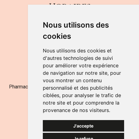
Horaires
DU LUNDI AU VENDREDI
Nous utilisons des
de 9h à 12h30 et de 14h à 18h
cookies
LE SAMEDI
de 9h à 12h30
Nous utilisons des cookies et
d'autres technologies de suivi
pour améliorer votre expérience
NOUS CONTACTER
de navigation sur notre site, pour
vous montrer un contenu
Pharmacie Jufarma - Fatima Abachra - APB 521704 - N°
personnalisé et des publicités
Entreprise BE0882-700-592
ciblées, pour analyser le trafic de
notre site et pour comprendre la
provenance de nos visiteurs.
J'accepte
Je refuse