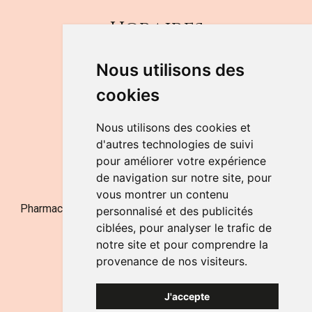
Horaires
DU LUNDI AU VENDREDI
Nous utilisons des
de 9h à 12h30 et de 14h à 18h
cookies
LE SAMEDI
de 9h à 12h30
Nous utilisons des cookies et
d'autres technologies de suivi
pour améliorer votre expérience
NOUS CONTACTER
de navigation sur notre site, pour
vous montrer un contenu
Pharmacie Jufarma - Fatima Abachra - APB 521704 - N°
personnalisé et des publicités
Entreprise BE0882-700-592
ciblées, pour analyser le trafic de
notre site et pour comprendre la
provenance de nos visiteurs.
J'accepte