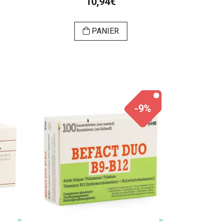
10,94€
PANIER
-9%