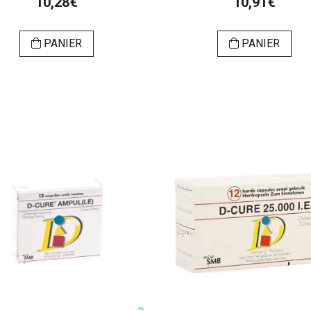
10,28€
10,91€
PANIER
PANIER