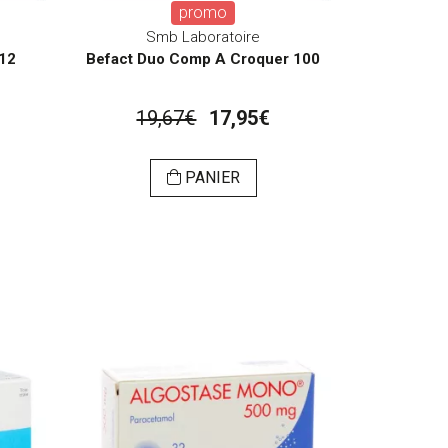
promo
Smb Laboratoire
 12
Befact Duo Comp A Croquer 100
19,67€
17,95€
PANIER