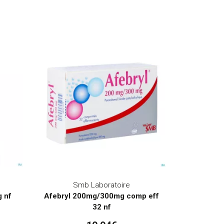
Smb Laboratoire
g nf
Afebryl 200mg/300mg comp eff
32 nf