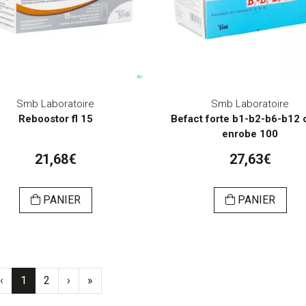
Smb Laboratoire
Smb Laboratoire
Reboostor fl 15
Befact forte b1-b2-b6-b12
enrobe 100
21,68€
27,63€
PANIER
PANIER
‹
1
2
›
»