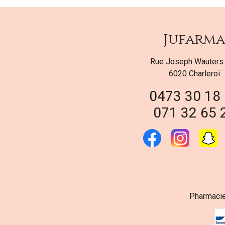
Jufarm
Rue Joseph Wauters
6020 Charleroi
0473 30 18
071 32 65 
Pharmacie