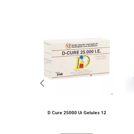
fl 15
D Cure 25000 Ui Gelules 12