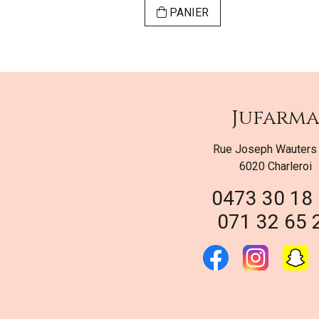
ER
PANIER
Jufarm
Rue Joseph Wauters
6020 Charleroi
0473 30 18
071 32 65 