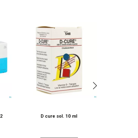
12
D cure sol. 10 ml
Algostase Tu