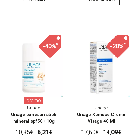
*
*
-40%
-20%
promo
Uriage
Uriage
Uriage bariesun stick
Uriage Xemose Crème
mineral spf50+ 18g
Visage 40 Ml
10,35€
6,21€
17,60€
14,09€