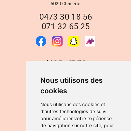
6020 Charleroi
0473 30 18 56
071 32 65 25
Horaires
DU LUNDI AU VENDREDI
Nous utilisons des
de 9h à 12h30 et de 14h à 18h
cookies
LE SAMEDI
de 9h à 12h30
Nous utilisons des cookies et
d'autres technologies de suivi
pour améliorer votre expérience
NOUS CONTACTER
de navigation sur notre site, pour