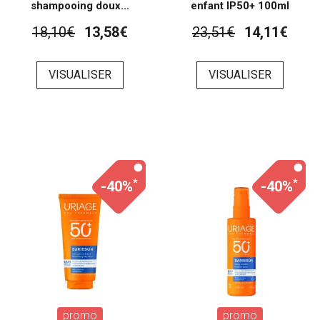
shampooing doux...
enfant IP50+ 100ml
18,10€
13,58€
23,51€
14,11€
VISUALISER
VISUALISER
*
*
-40%
-40%
promo
promo