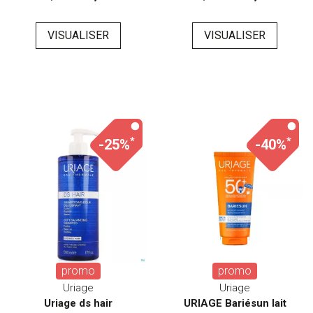
VISUALISER
VISUALISER
*
*
-25%
-40%
promo
promo
Uriage
Uriage
Uriage ds hair
URIAGE Bariésun lait