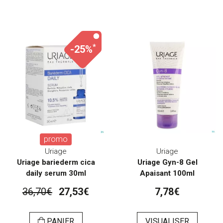
*
-25%
promo
Uriage
Uriage
Uriage bariederm cica
Uriage Gyn-8 Gel
daily serum 30ml
Apaisant 100ml
36,70€
27,53€
7,78€
PANIER
VISUALISER