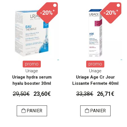
*
*
-20%
-20%
promo
promo
Uriage
Uriage
Uriage hydra serum
Uriage Age Cr Jour
hyalu booster 30ml
Lissante Fermete 40ml
29,50€
23,60€
33,38€
26,71€
PANIER
PANIER