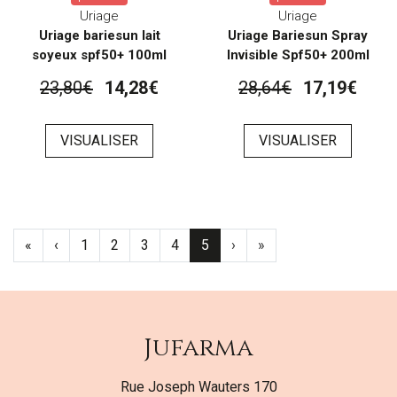
Uriage
Uriage
Uriage bariesun lait
Uriage Bariesun Spray
soyeux spf50+ 100ml
Invisible Spf50+ 200ml
23,80€
14,28€
28,64€
17,19€
VISUALISER
VISUALISER
«
‹
1
2
3
4
5
›
»
Jufarma
Rue Joseph Wauters 170