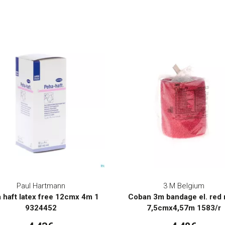
Paul Hartmann
3 M Belgium
 haft latex free 12cmx 4m 1
Coban 3m bandage el. red r
9324452
7,5cmx4,57m 1583/r