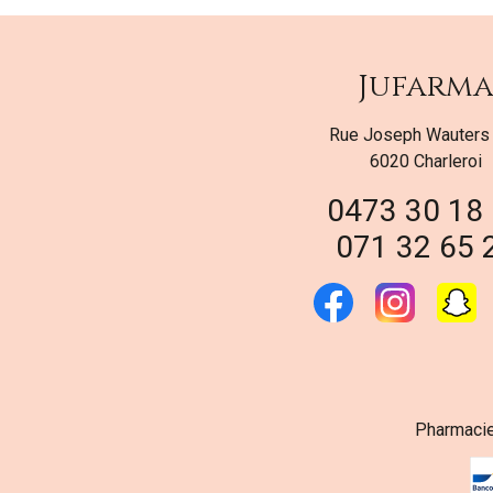
Jufarm
Rue Joseph Wauters
6020 Charleroi
0473 30 18
071 32 65 
Pharmacie