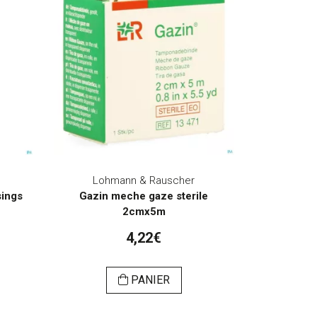
Lohmann & Rauscher
sings
Gazin meche gaze sterile
2cmx5m
4,22€
PANIER