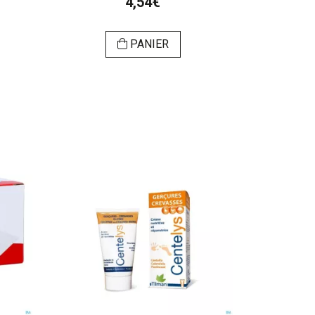
4,54€
PANIER