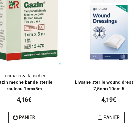
Lohmann & Rauscher
azin meche bande sterile
Livsane sterile wound dres
rouleau 1cmx5m
7,5cmx10cm 5
4,16€
4,19€
PANIER
PANIER