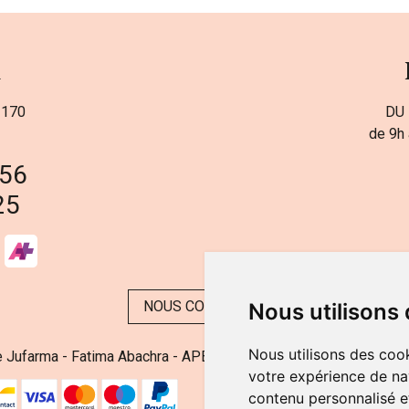
a
 170
DU 
de 9h 
 56
25
NOUS CONTACTER
Nous utilisons
Nous utilisons des cook
 Jufarma - Fatima Abachra - APB 521704 - N° Entreprise BE08
votre expérience de na
contenu personnalisé et