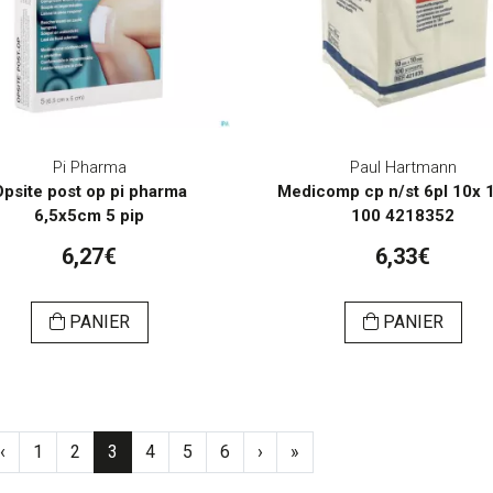
Pi Pharma
Paul Hartmann
Opsite post op pi pharma
Medicomp cp n/st 6pl 10x
6,5x5cm 5 pip
100 4218352
6,27€
6,33€
PANIER
PANIER
‹
1
2
3
4
5
6
›
»