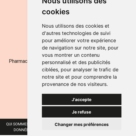
Nous utilisons des
de 9h à 12h30 et de 14h à 18h
cookies
LE SAMEDI
de 9h à 12h30
Nous utilisons des cookies et
d'autres technologies de suivi
pour améliorer votre expérience
NOUS CONTACTER
de navigation sur notre site, pour
vous montrer un contenu
Pharmacie Jufarma - Fatima Abachra - APB 521704 - N°
personnalisé et des publicités
Entreprise BE0882-700-592
ciblées, pour analyser le trafic de
notre site et pour comprendre la
provenance de nos visiteurs.
J'accepte
Je refuse
Changer mes préférences
QUI SOMMES-NOUS ?
NOS MARQUES
MENTIONS LÉGALES
CGV
DONNÉES PERSONNELLES
COOKIES
PRÉFÉRENCES COOKIES