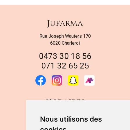
Jufarma
Rue Joseph Wauters 170
6020 Charleroi
0473 30 18 56
071 32 65 25
Horaires
DU LUNDI AU VENDREDI
Nous utilisons des
de 9h à 12h30 et de 14h à 18h
cookies