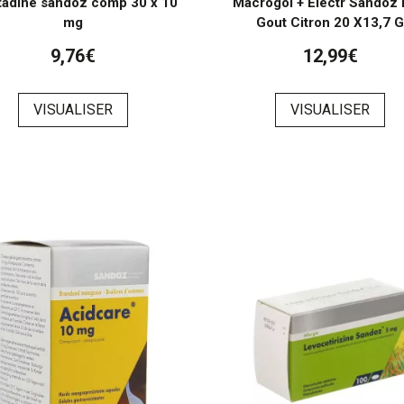
tadine sandoz comp 30 x 10
Macrogol + Electr Sandoz 
mg
Gout Citron 20 X13,7 
9,76€
12,99€
VISUALISER
VISUALISER