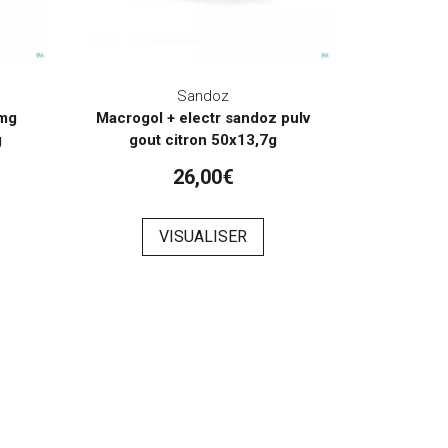
Sandoz
 mg
Macrogol + electr sandoz pulv
g
gout citron 50x13,7g
26,00€
VISUALISER