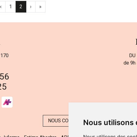
‹
1
2
›
»
a
 170
DU 
de 9h 
 56
25
NOUS CONTACTER
Nous utilisons
Nous utilisons des cook