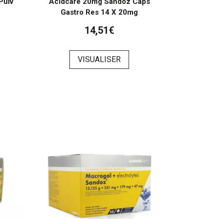
Pulv
Acidcare 20mg Sandoz Caps
G
Gastro Res 14 X 20mg
14,51€
VISUALISER