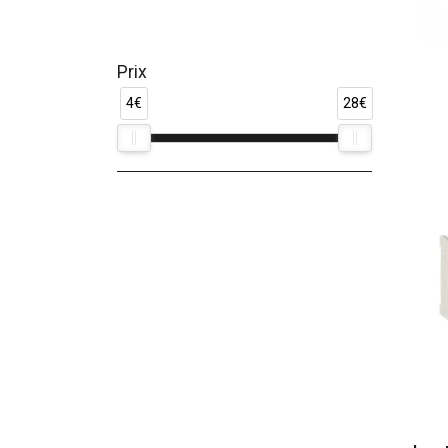
Prix
4€
28€