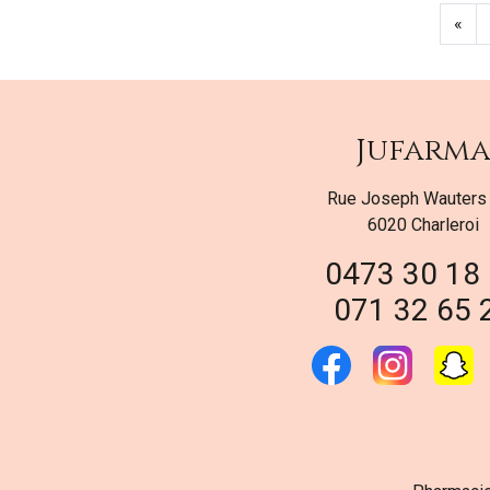
«
Jufarm
Rue Joseph Wauters
6020 Charleroi
0473 30 18
071 32 65 