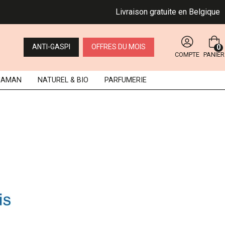
Livraison gratuite en Belgique dès 4
ANTI-GASPI
OFFRES DU MOIS
0
COMPTE
PANIER
MAMAN
NATUREL
& BIO
PARFUMERIE