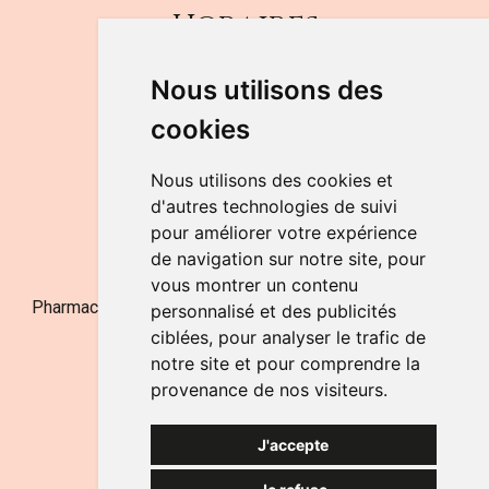
Horaires
DU LUNDI AU VENDREDI
Nous utilisons des
de 9h à 12h30 et de 14h à 18h
cookies
LE SAMEDI
de 9h à 12h30
Nous utilisons des cookies et
d'autres technologies de suivi
pour améliorer votre expérience
NOUS CONTACTER
de navigation sur notre site, pour
vous montrer un contenu
Pharmacie Jufarma - Fatima Abachra - APB 521704 - N°
personnalisé et des publicités
Entreprise BE0882-700-592
ciblées, pour analyser le trafic de
notre site et pour comprendre la
provenance de nos visiteurs.
J'accepte