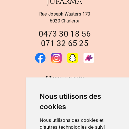
Jufarma
Rue Joseph Wauters 170
6020 Charleroi
0473 30 18 56
071 32 65 25
Horaires
DU LUNDI AU VENDREDI
Nous utilisons des
de 9h à 12h30 et de 14h à 18h
cookies
LE SAMEDI
de 9h à 12h30
Nous utilisons des cookies et
d'autres technologies de suivi