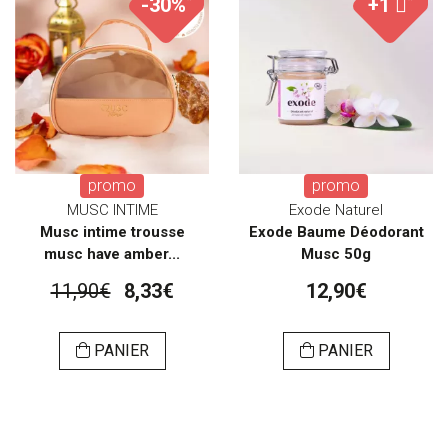
-30%
+1
promo
promo
MUSC INTIME
Exode Naturel
Musc intime trousse
Exode Baume Déodorant
musc have amber...
Musc 50g
11,90€
8,33€
12,90€
PANIER
PANIER