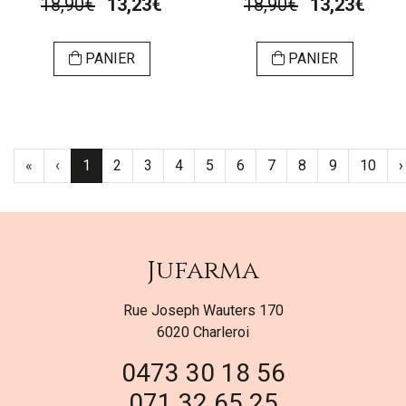
18,90€
13,23€
18,90€
13,23€
PANIER
PANIER
«
‹
1
2
3
4
5
6
7
8
9
10
›
Jufarma
Rue Joseph Wauters 170
6020 Charleroi
0473 30 18 56
071 32 65 25