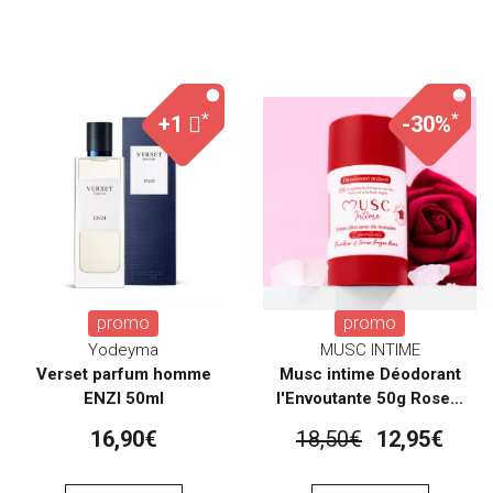
*
*
+1
-30%
promo
promo
Yodeyma
MUSC INTIME
Verset parfum homme
Musc intime Déodorant
ENZI 50ml
l'Envoutante 50g Rose...
16,90€
18,50€
12,95€