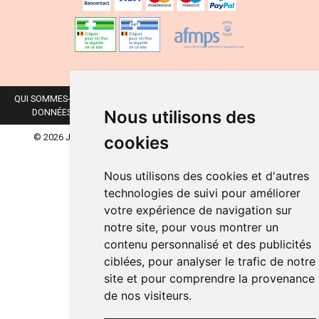
QUI SOMMES-NOUS ?
NOS MARQUES
MENTIONS LÉGALES
CGV
Nous utilisons des
DONNÉES PERSONNELLES
COOKIES
PRÉFÉRENCES COOKIES
© 2026 JUFARMA
TOUS DROITS RÉSERVÉS.
APOTEKISTO
cookies
Nous utilisons des cookies et d'autres
technologies de suivi pour améliorer
votre expérience de navigation sur
notre site, pour vous montrer un
contenu personnalisé et des publicités
ciblées, pour analyser le trafic de notre
site et pour comprendre la provenance
de nos visiteurs.