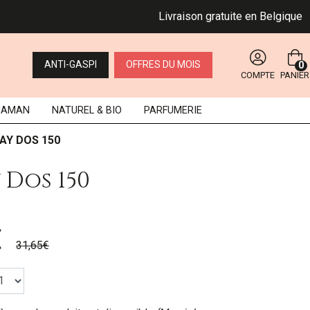
Livraison gratuite en Belgique dès 
ANTI-GASPI
OFFRES DU MOIS
0
COMPTE
PANIER
MAMAN
NATUREL
& BIO
PARFUMERIE
AY DOS 150
 Dos 150
€
31,65€