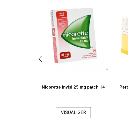
 30 x 400 mg
Nicorette invisi 25 mg patch 14
Per
ER
VISUALISER