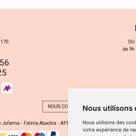
a
 170
DU 
de 9h 
 56
25
NOUS CONTACTER
Nous utilisons
Nous utilisons des cook
 Jufarma - Fatima Abachra - APB 521704 - N° Entreprise BE08
votre expérience de na