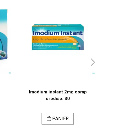
g
Imodium instant 2mg comp
Nicorette 
orodisp. 30
Spra
PANIER
VI