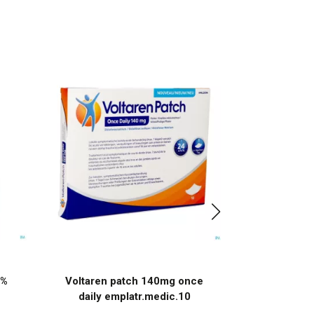
2%
Voltaren patch 140mg once
Nicorette
daily emplatr.medic.10
mac