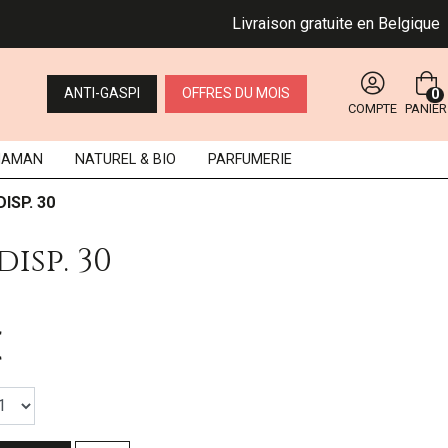
Livraison gratuite en Belgique dès 
ANTI-GASPI
OFFRES DU MOIS
0
COMPTE
PANIER
MAMAN
NATUREL
& BIO
PARFUMERIE
ISP. 30
sp. 30
€