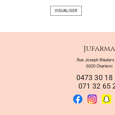
SER
VISUALISER
Jufarm
Rue Joseph Wauters
6020 Charleroi
0473 30 18
071 32 65 