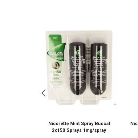
 Gomme Mach
Nicorette Mint Spray Buccal
Nic
mg
2x150 Sprays 1mg/spray