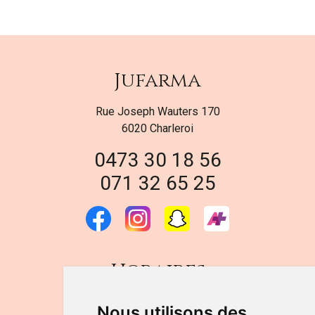
Jufarma
Rue Joseph Wauters 170
6020 Charleroi
0473 30 18 56
071 32 65 25
Horaires
DU LUNDI AU VENDREDI
Nous utilisons des