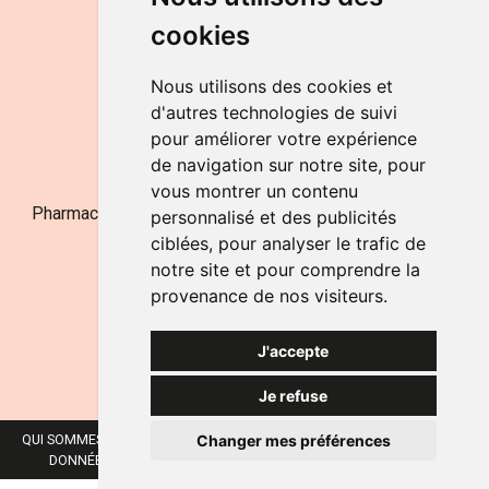
de 9h à 12h30 et de 14h à 18h
cookies
LE SAMEDI
de 9h à 12h30
Nous utilisons des cookies et
d'autres technologies de suivi
pour améliorer votre expérience
NOUS CONTACTER
de navigation sur notre site, pour
vous montrer un contenu
Pharmacie Jufarma - Fatima Abachra - APB 521704 - N°
personnalisé et des publicités
Entreprise BE0882-700-592
ciblées, pour analyser le trafic de
notre site et pour comprendre la
provenance de nos visiteurs.
J'accepte
Je refuse
Changer mes préférences
QUI SOMMES-NOUS ?
NOS MARQUES
MENTIONS LÉGALES
CGV
DONNÉES PERSONNELLES
COOKIES
PRÉFÉRENCES COOKIES