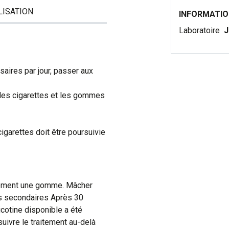
LISATION
INFORMATI
Laboratoire
J
aires par jour, passer aux
 les cigarettes et les gommes
igarettes doit être poursuivie
ntement une gomme. Mâcher
ts secondaires Après 30
icotine disponible a été
uivre le traitement au-delà