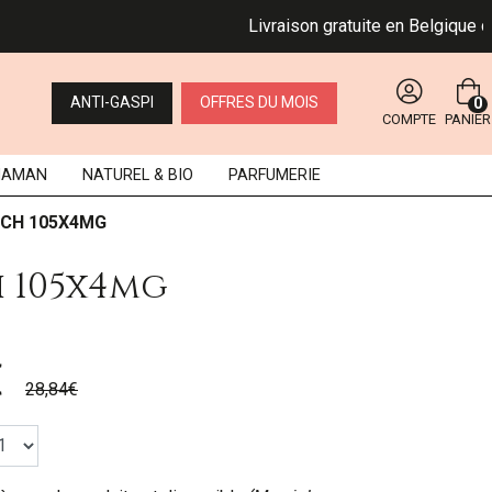
Livraison gratuite en Belgique dès 4
ANTI-GASPI
OFFRES DU MOIS
0
COMPTE
PANIER
MAMAN
NATUREL
& BIO
PARFUMERIE
CH 105X4MG
 105x4mg
€
28,84€