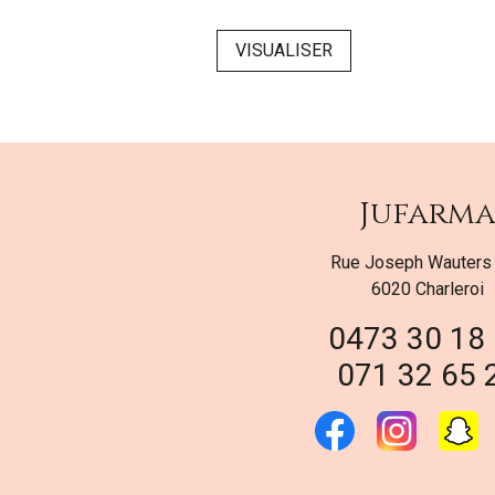
SER
VISUALISER
Jufarm
Rue Joseph Wauters
6020 Charleroi
0473 30 18
071 32 65 