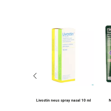
pray buccal
Livostin neus spray nasal 10 ml
N
1mg/spr.