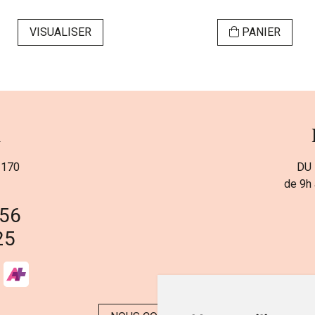
VISUALISER
PANIER
a
 170
DU 
de 9h 
 56
25