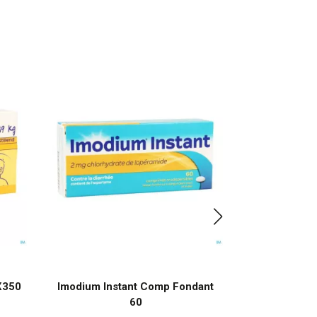
X350
Imodium Instant Comp Fondant
Livosti
60