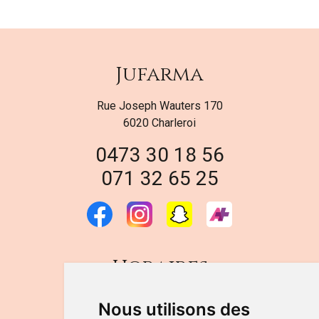
Jufarma
Rue Joseph Wauters 170
6020 Charleroi
0473 30 18 56
071 32 65 25
Horaires
DU LUNDI AU VENDREDI
Nous utilisons des
de 9h à 12h30 et de 14h à 18h