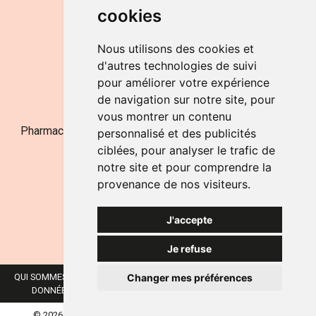
cookies
LE SAMEDI
de 9h à 12h30
Nous utilisons des cookies et
d'autres technologies de suivi
pour améliorer votre expérience
NOUS CONTACTER
de navigation sur notre site, pour
vous montrer un contenu
Pharmacie Jufarma - Fatima Abachra - APB 521704 - N°
personnalisé et des publicités
Entreprise BE0882-700-592
ciblées, pour analyser le trafic de
notre site et pour comprendre la
provenance de nos visiteurs.
J'accepte
Je refuse
Changer mes préférences
QUI SOMMES-NOUS ?
NOS MARQUES
MENTIONS LÉGALES
CGV
DONNÉES PERSONNELLES
COOKIES
PRÉFÉRENCES COOKIES
© 2026 JUFARMA
TOUS DROITS RÉSERVÉS.
APOTEKISTO