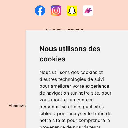
Horaires
DU LUNDI AU VENDREDI
Nous utilisons des
de 9h à 12h30 et de 14h à 18h
cookies
LE SAMEDI
de 9h à 12h30
Nous utilisons des cookies et
d'autres technologies de suivi
pour améliorer votre expérience
NOUS CONTACTER
de navigation sur notre site, pour
vous montrer un contenu
Pharmacie Jufarma - Fatima Abachra - APB 521704 - N°
personnalisé et des publicités
Entreprise BE0882-700-592
ciblées, pour analyser le trafic de
notre site et pour comprendre la
provenance de nos visiteurs.