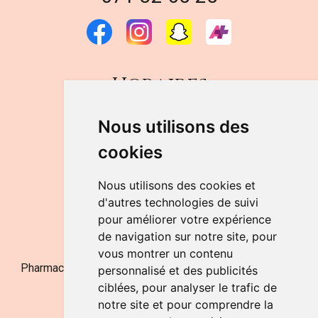
Horaires
DU LUNDI AU VENDREDI
Nous utilisons des
de 9h à 12h30 et de 14h à 18h
cookies
LE SAMEDI
de 9h à 12h30
Nous utilisons des cookies et
d'autres technologies de suivi
pour améliorer votre expérience
NOUS CONTACTER
de navigation sur notre site, pour
vous montrer un contenu
Pharmacie Jufarma - Fatima Abachra - APB 521704 - N°
personnalisé et des publicités
Entreprise BE0882-700-592
ciblées, pour analyser le trafic de
notre site et pour comprendre la