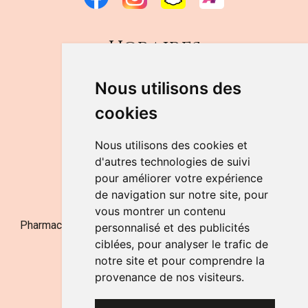
Horaires
DU LUNDI AU VENDREDI
Nous utilisons des
de 9h à 12h30 et de 14h à 18h
cookies
LE SAMEDI
de 9h à 12h30
Nous utilisons des cookies et
d'autres technologies de suivi
pour améliorer votre expérience
NOUS CONTACTER
de navigation sur notre site, pour
vous montrer un contenu
Pharmacie Jufarma - Fatima Abachra - APB 521704 - N°
personnalisé et des publicités
Entreprise BE0882-700-592
ciblées, pour analyser le trafic de
notre site et pour comprendre la
provenance de nos visiteurs.