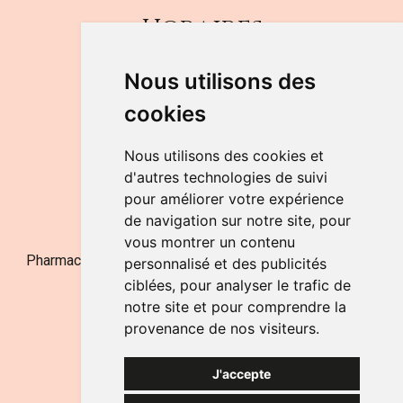
Horaires
DU LUNDI AU VENDREDI
Nous utilisons des
de 9h à 12h30 et de 14h à 18h
cookies
LE SAMEDI
de 9h à 12h30
Nous utilisons des cookies et
d'autres technologies de suivi
pour améliorer votre expérience
NOUS CONTACTER
de navigation sur notre site, pour
vous montrer un contenu
Pharmacie Jufarma - Fatima Abachra - APB 521704 - N°
personnalisé et des publicités
Entreprise BE0882-700-592
ciblées, pour analyser le trafic de
notre site et pour comprendre la
provenance de nos visiteurs.
J'accepte