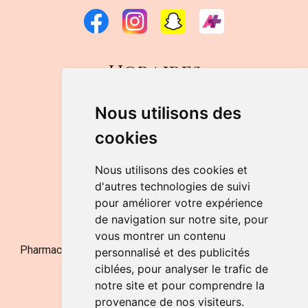
Horaires
DU LUNDI AU VENDREDI
Nous utilisons des
de 9h à 12h30 et de 14h à 18h
cookies
LE SAMEDI
de 9h à 12h30
Nous utilisons des cookies et
d'autres technologies de suivi
pour améliorer votre expérience
NOUS CONTACTER
de navigation sur notre site, pour
vous montrer un contenu
Pharmacie Jufarma - Fatima Abachra - APB 521704 - N°
personnalisé et des publicités
Entreprise BE0882-700-592
ciblées, pour analyser le trafic de
notre site et pour comprendre la
provenance de nos visiteurs.