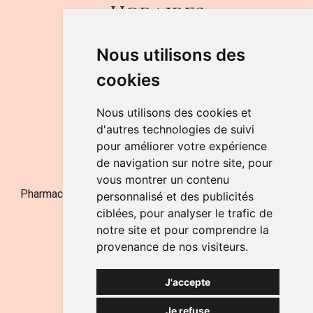
Horaires
DU LUNDI AU VENDREDI
Nous utilisons des
de 9h à 12h30 et de 14h à 18h
cookies
LE SAMEDI
de 9h à 12h30
Nous utilisons des cookies et
d'autres technologies de suivi
pour améliorer votre expérience
NOUS CONTACTER
de navigation sur notre site, pour
vous montrer un contenu
Pharmacie Jufarma - Fatima Abachra - APB 521704 - N°
personnalisé et des publicités
Entreprise BE0882-700-592
ciblées, pour analyser le trafic de
notre site et pour comprendre la
provenance de nos visiteurs.
J'accepte
Je refuse