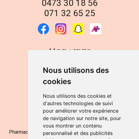
0473 30 18 56
071 32 65 25
Horaires
DU LUNDI AU VENDREDI
Nous utilisons des
de 9h à 12h30 et de 14h à 18h
cookies
LE SAMEDI
de 9h à 12h30
Nous utilisons des cookies et
d'autres technologies de suivi
pour améliorer votre expérience
NOUS CONTACTER
de navigation sur notre site, pour
vous montrer un contenu
Pharmacie Jufarma - Fatima Abachra - APB 521704 - N°
personnalisé et des publicités