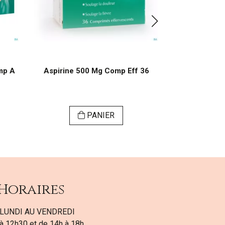
mp A
Aspirine 500 Mg Comp Eff 36
Canestene D
Cr
PANIER
VI
Horaires
LUNDI AU VENDREDI
à 12h30 et de 14h à 18h