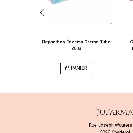
. Comp. 20
Bepanthen Eczema Creme Tube
C
20 G
ER
PANIER
Jufarm
Rue Joseph Wauters
6020 Charleroi