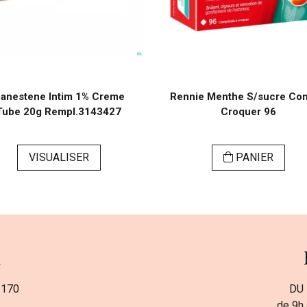
anestene Intim 1% Creme
Rennie Menthe S/sucre Co
Tube 20g Rempl.3143427
Croquer 96
VISUALISER
PANIER
a
 170
DU 
de 9h 