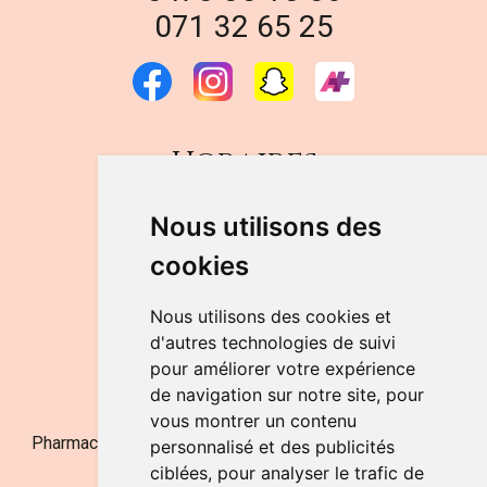
071 32 65 25
Horaires
DU LUNDI AU VENDREDI
Nous utilisons des
de 9h à 12h30 et de 14h à 18h
cookies
LE SAMEDI
de 9h à 12h30
Nous utilisons des cookies et
d'autres technologies de suivi
pour améliorer votre expérience
NOUS CONTACTER
de navigation sur notre site, pour
vous montrer un contenu
Pharmacie Jufarma - Fatima Abachra - APB 521704 - N°
personnalisé et des publicités
Entreprise BE0882-700-592
ciblées, pour analyser le trafic de