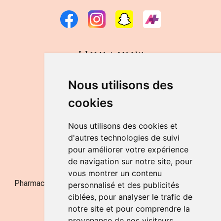
Horaires
DU LUNDI AU VENDREDI
Nous utilisons des
de 9h à 12h30 et de 14h à 18h
cookies
LE SAMEDI
de 9h à 12h30
Nous utilisons des cookies et
d'autres technologies de suivi
pour améliorer votre expérience
NOUS CONTACTER
de navigation sur notre site, pour
vous montrer un contenu
Pharmacie Jufarma - Fatima Abachra - APB 521704 - N°
personnalisé et des publicités
Entreprise BE0882-700-592
ciblées, pour analyser le trafic de
notre site et pour comprendre la
provenance de nos visiteurs.