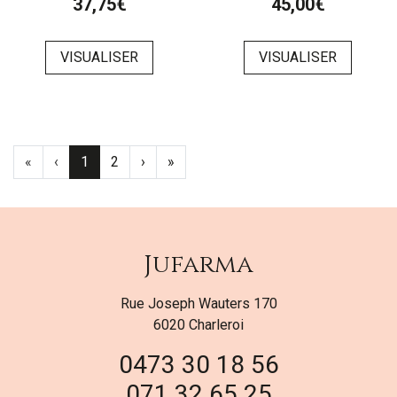
37,75€
45,00€
VISUALISER
VISUALISER
«
‹
1
2
›
»
Jufarma
Rue Joseph Wauters 170
6020 Charleroi
0473 30 18 56
071 32 65 25