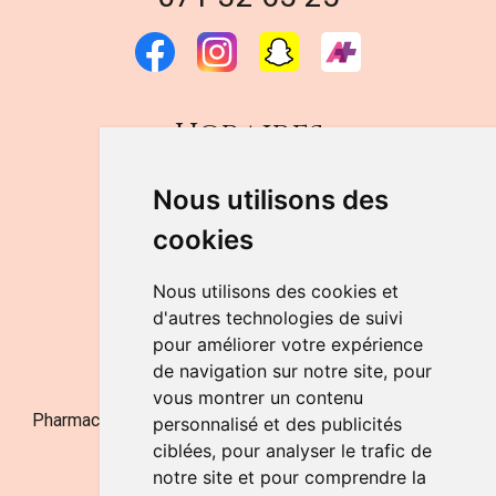
Horaires
DU LUNDI AU VENDREDI
Nous utilisons des
de 9h à 12h30 et de 14h à 18h
cookies
LE SAMEDI
de 9h à 12h30
Nous utilisons des cookies et
d'autres technologies de suivi
pour améliorer votre expérience
NOUS CONTACTER
de navigation sur notre site, pour
vous montrer un contenu
Pharmacie Jufarma - Fatima Abachra - APB 521704 - N°
personnalisé et des publicités
Entreprise BE0882-700-592
ciblées, pour analyser le trafic de
notre site et pour comprendre la