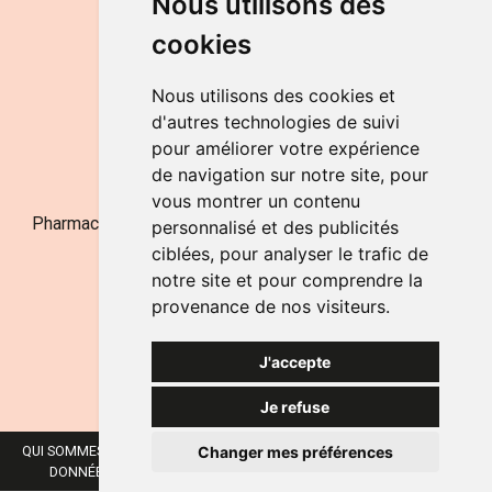
Nous utilisons des
de 9h à 12h30 et de 14h à 18h
cookies
LE SAMEDI
de 9h à 12h30
Nous utilisons des cookies et
d'autres technologies de suivi
pour améliorer votre expérience
NOUS CONTACTER
de navigation sur notre site, pour
vous montrer un contenu
Pharmacie Jufarma - Fatima Abachra - APB 521704 - N°
personnalisé et des publicités
Entreprise BE0882-700-592
ciblées, pour analyser le trafic de
notre site et pour comprendre la
provenance de nos visiteurs.
J'accepte
Je refuse
Changer mes préférences
QUI SOMMES-NOUS ?
NOS MARQUES
MENTIONS LÉGALES
CGV
DONNÉES PERSONNELLES
COOKIES
PRÉFÉRENCES COOKIES