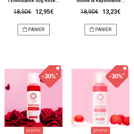
l'Envoutante 50g Rose...
intime la Rayonnante...
18,50€
12,95€
18,90€
13,23€
PANIER
PANIER
*
*
-30%
-30%
promo
promo