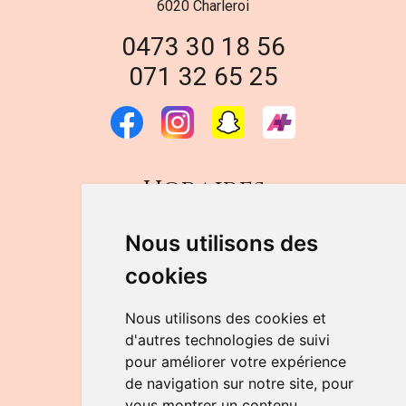
6020 Charleroi
0473 30 18 56
071 32 65 25
Horaires
DU LUNDI AU VENDREDI
Nous utilisons des
de 9h à 12h30 et de 14h à 18h
cookies
LE SAMEDI
de 9h à 12h30
Nous utilisons des cookies et
d'autres technologies de suivi
pour améliorer votre expérience
NOUS CONTACTER
de navigation sur notre site, pour
vous montrer un contenu