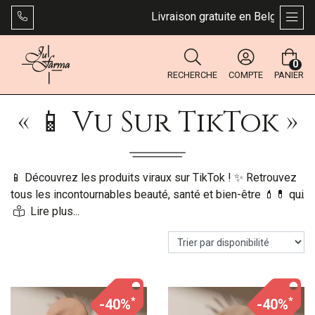
Livraison gratuite en Belgique dès 4
AFFI
0
RECHERCHE
COMPTE
PANIER
« 📱 Vu Sur TikTok »
📱 Découvrez les produits viraux sur TikTok ! ✨ Retrouvez
tous les incontournables beauté, santé et bien-être 💄💊 qui
font le buzz sur les réseaux sociaux. 🔥 Adoptez les
tendances du moment directement depuis votre pharmacie
en ligne 🛍️.
*
*
-40%
-40%