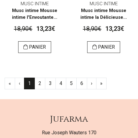
MUSC INTIME
MUSC INTIME
Musc intime Mousse
Musc intime Mousse
intime l'Envoutante...
intime la Délicieuse...
18,90€
13,23€
18,90€
13,23€
PANIER
PANIER
«
‹
1
2
3
4
5
6
›
»
Jufarma
Rue Joseph Wauters 170