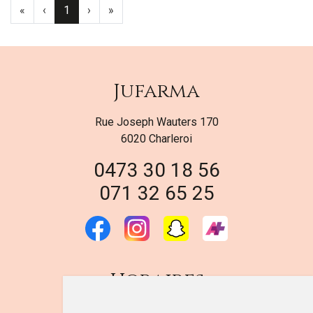
«
‹
1
›
»
Jufarma
Rue Joseph Wauters 170
6020 Charleroi
0473 30 18 56
071 32 65 25
Horaires
DU LUNDI AU VENDREDI