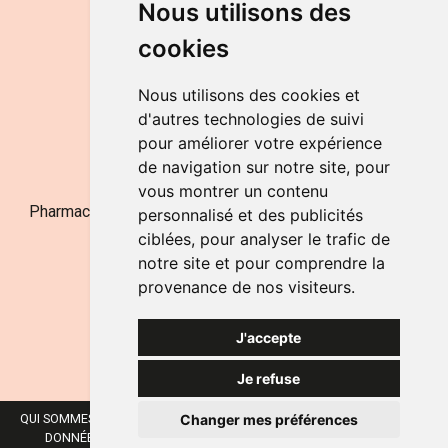
Nous utilisons des
de 9h à 12h30 et de 14h à 18h
cookies
LE SAMEDI
de 9h à 12h30
Nous utilisons des cookies et
d'autres technologies de suivi
pour améliorer votre expérience
NOUS CONTACTER
de navigation sur notre site, pour
vous montrer un contenu
Pharmacie Jufarma - Fatima Abachra - APB 521704 - N°
personnalisé et des publicités
Entreprise BE0882-700-592
ciblées, pour analyser le trafic de
notre site et pour comprendre la
provenance de nos visiteurs.
J'accepte
Je refuse
Changer mes préférences
QUI SOMMES-NOUS ?
NOS MARQUES
MENTIONS LÉGALES
CGV
DONNÉES PERSONNELLES
COOKIES
PRÉFÉRENCES COOKIES