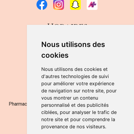
Horaires
DU LUNDI AU VENDREDI
Nous utilisons des
de 9h à 12h30 et de 14h à 18h
cookies
LE SAMEDI
de 9h à 12h30
Nous utilisons des cookies et
d'autres technologies de suivi
pour améliorer votre expérience
NOUS CONTACTER
de navigation sur notre site, pour
vous montrer un contenu
Pharmacie Jufarma - Fatima Abachra - APB 521704 - N°
personnalisé et des publicités
Entreprise BE0882-700-592
ciblées, pour analyser le trafic de
notre site et pour comprendre la
provenance de nos visiteurs.